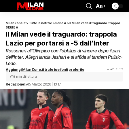
Aa
MilanZone.it
>
Tutte le notizie
>
Serie A
>
Il Milan vede il traguardo: trappola Lazio per portarsi a -5 dall’Inter
SERIE A
Il Milan vede il traguardo: trappola
Lazio per portarsi a -5 dall’Inter
Rossoneri all'Olimpico con l'obbligo di vincere dopo il pari
dell'Inter. Allegri lancia Jashari e si affida al tandem Pulisic-
Leao.
vedi tutte
Aggiungi MilanZone.it tra le tue fonti preferite
3 min di lettura
Redazione
15 Marzo 2026 | 13:17