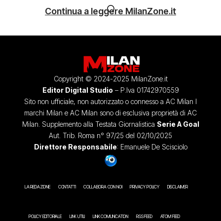
Continua a leggere MilanZone.it
Copyright © 2024-2025 MilanZone.it
Editor Digital Studio
– P.Iva 01742970559
Sito non ufficiale, non autorizzato o connesso a AC Milan I
marchi Milan e AC Milan sono di esclusiva proprietà di AC
Milan. Supplemento alla Testata Giornalistica
Serie A Goal
Aut. Trib. Roma n° 97/25 del 02/10/2025
Direttore Responsabile
: Emanuele De Scisciolo
LA REDAZIONE
CONTATTI
COLLABORA CON NOI
PRIVACY POLICY
DISCLAIMER
POLICY EDITORIALE
LINK UTILI
LINK COMUNICATION
RSS FEED
ATOM FEED