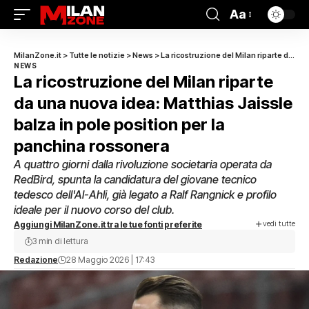
Aa
MilanZone.it
>
Tutte le notizie
>
News
>
La ricostruzione del Milan riparte da una nuova idea: Matthias Jaissle balza in pole position per la panchina rossonera
NEWS
La ricostruzione del Milan riparte
da una nuova idea: Matthias Jaissle
balza in pole position per la
panchina rossonera
A quattro giorni dalla rivoluzione societaria operata da
RedBird, spunta la candidatura del giovane tecnico
tedesco dell'Al-Ahli, già legato a Ralf Rangnick e profilo
ideale per il nuovo corso del club.
vedi tutte
Aggiungi MilanZone.it tra le tue fonti preferite
3 min di lettura
Redazione
28 Maggio 2026 | 17:43