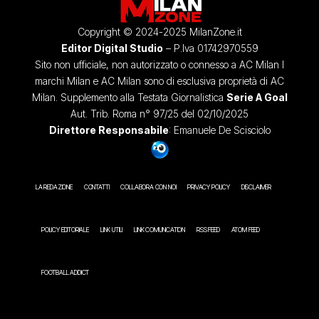
Copyright © 2024-2025 MilanZone.it
Editor Digital Studio
– P.Iva 01742970559
Sito non ufficiale, non autorizzato o connesso a AC Milan I
marchi Milan e AC Milan sono di esclusiva proprietà di AC
Milan. Supplemento alla Testata Giornalistica
Serie A Goal
Aut. Trib. Roma n° 97/25 del 02/10/2025
Direttore Responsabile
: Emanuele De Scisciolo
LA REDAZIONE
CONTATTI
COLLABORA CON NOI
PRIVACY POLICY
DISCLAIMER
POLICY EDITORIALE
LINK UTILI
LINK COMUNICATION
RSS FEED
ATOM FEED
FOOTBALL ADDICT