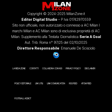
Copyright © 2024-2025 MilanZone.it
Editor Digital Studio
– P.Iva 01742970559
Sito non ufficiale, non autorizzato o connesso a AC Milan I
marchi Milan e AC Milan sono di esclusiva proprietà di AC
Milan. Supplemento alla Testata Giornalistica
Serie A Goal
Aut. Trib. Roma n° 97/25 del 02/10/2025
Direttore Responsabile
: Emanuele De Scisciolo
LA REDAZIONE
CONTATTI
COLLABORA CON NOI
PRIVACY POLICY
DISCLAIMER
POLICY EDITORIALE
LINK UTILI
LINK COMUNICATION
RSS FEED
ATOM FEED
FOOTBALL ADDICT