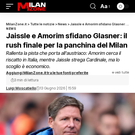
Aa
MilanZone.it
>
Tutte le notizie
>
News
>
Jaissle e Amorim sfidano Glasner: il rush finale per la panchina del Milan
NEWS
Jaissle e Amorim sfidano Glasner: il
rush finale per la panchina del Milan
Rallenta la pista che porta all'austriaco: Amorim cerca il
riscatto in Italia, mentre Jaissle strega Cardinale, ma lo
scoglio è economico.
vedi tutte
Aggiungi MilanZone.it tra le tue fonti preferite
3 min di lettura
Luigi Moscatiello
13 Giugno 2026 | 15:59