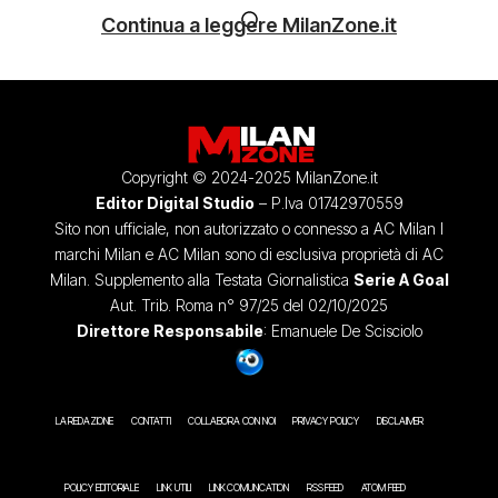
Continua a leggere MilanZone.it
Copyright © 2024-2025 MilanZone.it
Editor Digital Studio
– P.Iva 01742970559
Sito non ufficiale, non autorizzato o connesso a AC Milan I
marchi Milan e AC Milan sono di esclusiva proprietà di AC
Milan. Supplemento alla Testata Giornalistica
Serie A Goal
Aut. Trib. Roma n° 97/25 del 02/10/2025
Direttore Responsabile
: Emanuele De Scisciolo
LA REDAZIONE
CONTATTI
COLLABORA CON NOI
PRIVACY POLICY
DISCLAIMER
POLICY EDITORIALE
LINK UTILI
LINK COMUNICATION
RSS FEED
ATOM FEED