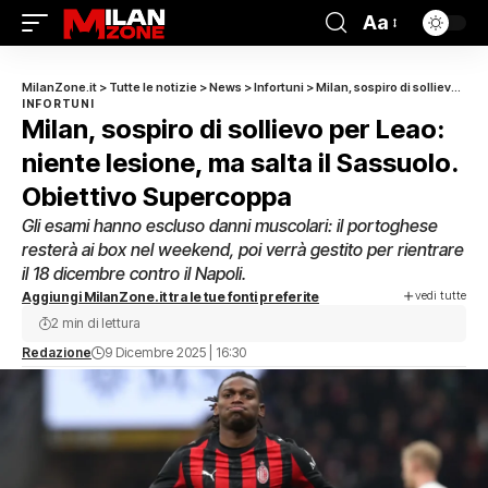
Aa
MilanZone.it
>
Tutte le notizie
>
News
>
Infortuni
>
Milan, sospiro di sollievo per Leao: niente lesione, ma salta il Sassuolo. Obiettivo Supercoppa
INFORTUNI
Milan, sospiro di sollievo per Leao:
niente lesione, ma salta il Sassuolo.
Obiettivo Supercoppa
Gli esami hanno escluso danni muscolari: il portoghese
resterà ai box nel weekend, poi verrà gestito per rientrare
il 18 dicembre contro il Napoli.
vedi tutte
Aggiungi MilanZone.it tra le tue fonti preferite
2 min di lettura
Redazione
9 Dicembre 2025 | 16:30