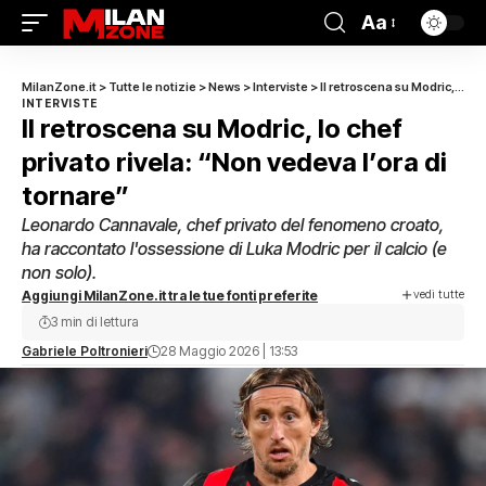
Aa
MilanZone.it
>
Tutte le notizie
>
News
>
Interviste
>
Il retroscena su Modric, lo chef privato rivela: “Non vedeva l’ora di tornare”
INTERVISTE
Il retroscena su Modric, lo chef
privato rivela: “Non vedeva l’ora di
tornare”
Leonardo Cannavale, chef privato del fenomeno croato,
ha raccontato l'ossessione di Luka Modric per il calcio (e
non solo).
vedi tutte
Aggiungi MilanZone.it tra le tue fonti preferite
3 min di lettura
Gabriele Poltronieri
28 Maggio 2026 | 13:53