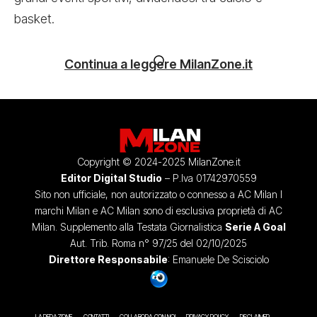
basket.
Continua a leggere MilanZone.it
Copyright © 2024-2025 MilanZone.it
Editor Digital Studio
– P.Iva 01742970559
Sito non ufficiale, non autorizzato o connesso a AC Milan I
marchi Milan e AC Milan sono di esclusiva proprietà di AC
Milan. Supplemento alla Testata Giornalistica
Serie A Goal
Aut. Trib. Roma n° 97/25 del 02/10/2025
Direttore Responsabile
: Emanuele De Scisciolo
LA REDAZIONE
CONTATTI
COLLABORA CON NOI
PRIVACY POLICY
DISCLAIMER