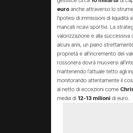
gestisce circa
10 miliardi
di cap
euro
anche attraverso lo strum
l’ipotesi di immissioni di liquidità
mancati ricavi sportivi. La strate
valorizzazione e alla successiva 
alcuni anni, un piano strettament
proprietà e all’incremento del va
rossonera dovrà muoversi all’inter
mantenendo l’attuale tetto agli in
monitorando attentamente il cost
al netto di eccezioni come
Chri
media di
12-13 milioni
di euro.