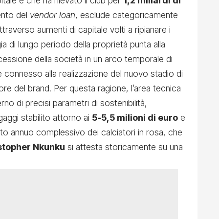
itale e che ha rilevato il club per
1,2 miliardi di
ento del
vendor loan
, esclude categoricamente
 attraverso aumenti di capitale volti a ripianare i
gia di lungo periodo della proprietà punta alla
cessione della società in un arco temporale di
e connesso alla realizzazione del nuovo stadio di
lore del brand. Per questa ragione, l’area tecnica
no di precisi parametri di sostenibilità,
gaggi stabilito attorno ai
5-5,5 milioni di euro
e
o annuo complessivo dei calciatori in rosa, che
stopher Nkunku
si attesta storicamente su una