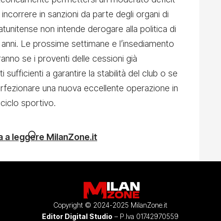
ncorrere in sanzioni da parte degli organi di
atunitense non intende derogare alla politica di
i anni. Le prossime settimane e l’insediamento
anno se i proventi delle cessioni già
fficienti a garantire la stabilità del club o se
perfezionare una nuova eccellente operazione in
 ciclo sportivo.
 a leggere MilanZone.it
Copyright © 2024-2025 MilanZone.it
Editor Digital Studio
– P.Iva 01742970559