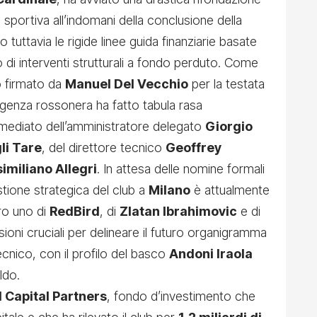
 sportiva all’indomani della conclusione della
tuttavia le rigide linee guida finanziarie basate
to di interventi strutturali a fondo perduto. Come
o firmato da
Manuel Del Vecchio
per la testata
irigenza rossonera ha fatto tabula rasa
mediato dell’amministratore delegato
Giorgio
gli Tare
, del direttore tecnico
Geoffrey
imiliano Allegri
. In attesa delle nomine formali
estione strategica del club a
Milano
è attualmente
ro uno di
RedBird
, di
Zlatan Ibrahimovic
e di
isioni cruciali per delineare il futuro organigramma
ecnico, con il profilo del basco
Andoni Iraola
ldo.
 Capital Partners
, fondo d’investimento che