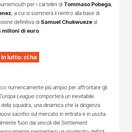
rnemouth per i cartellini di
Tommaso Pobega
,
enez
, a cui si sommerà il rientro alla base di
sione definitiva di
Samuel Chukwueze
al
 milioni di euro
.
 in lutto: ci ha
nico numericamente più ampio per affrontare gli
Europa League
comporterà un inevitabile
ella squadra, una dinamica che la dirigenza
vi sacrifici sul mercato in entrata e in uscita.
almente fuori dai vincoli del
Settlement
eoricamente permettersi un moderato deficit