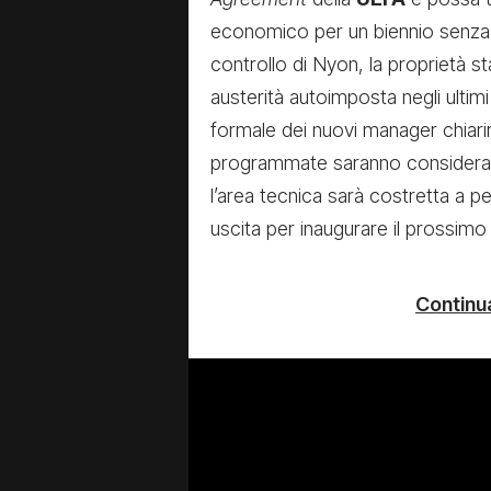
economico per un biennio senza i
controllo di Nyon, la proprietà st
austerità autoimposta negli ultim
formale dei nuovi manager chiarir
programmate saranno considerati su
l’area tecnica sarà costretta a 
uscita per inaugurare il prossimo
Continua