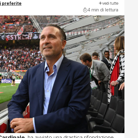
vedi tutte
i preferite
4 min di lettura
Cardinale
, ha avviato una drastica rifondazione