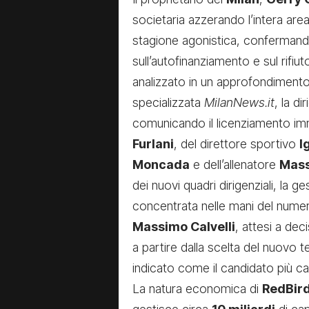
societaria azzerando l’intera area
stagione agonistica, confermando 
sull’autofinanziamento e sul rifiu
analizzato in un approfondiment
specializzata
MilanNews.it
, la d
comunicando il licenziamento im
Furlani
, del direttore sportivo
I
Moncada
e dell’allenatore
Mass
dei nuovi quadri dirigenziali, la g
concentrata nelle mani del nume
Massimo Calvelli
, attesi a dec
a partire dalla scelta del nuovo t
indicato come il candidato più ca
La natura economica di
RedBird