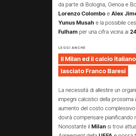
da parte di Bologna, Genoa e Bou
Lorenzo Colombo
e
Alex Jim
Yunus Musah
e la possibile ces
Fulham
per una cifra vicina ai
24
LEGGI ANCHE
Il Milan ed il calcio italiano
lasciato Franco Baresi
La necessità di allestire un orga
impegni calcistici della prossima
aumento del costo complessivo d
dovrà compensare pianificando nuo
Nonostante il
Milan
si trovi attu
Agreement
della
UEFA
e possa t