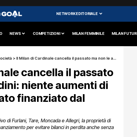
NETWORK EDITORIALE
I
O
NEWS
COMPETIZIONI
MILAN FEMMINILE
MILAN FUTU
ocietà
>
Il Milan di Cardinale cancella il passato ma non le abitudini: niente aumenti di capitale e mercato finanziato dal player trading
inale cancella il passato
dini: niente aumenti di
ato finanziato dal
ivo di Furlani, Tare, Moncada e Allegri, la proprietà di
nanziamento per evitare bilanci in perdita anche senza