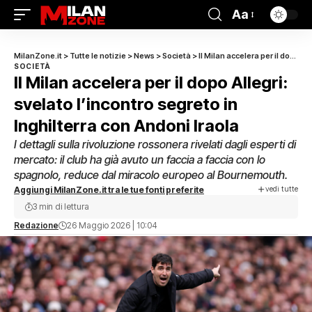
Aa
MilanZone.it
>
Tutte le notizie
>
News
>
Società
>
Il Milan accelera per il dopo Allegri: svelato l’incontro segreto in Inghilterra con Andoni Iraola
SOCIETÀ
Il Milan accelera per il dopo Allegri:
svelato l’incontro segreto in
Inghilterra con Andoni Iraola
I dettagli sulla rivoluzione rossonera rivelati dagli esperti di
mercato: il club ha già avuto un faccia a faccia con lo
spagnolo, reduce dal miracolo europeo al Bournemouth.
vedi tutte
Aggiungi MilanZone.it tra le tue fonti preferite
3 min di lettura
Redazione
26 Maggio 2026 | 10:04