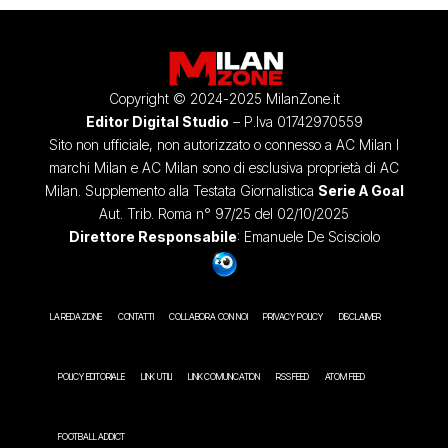
Copyright © 2024-2025 MilanZone.it
Editor Digital Studio
– P.Iva 01742970559
Sito non ufficiale, non autorizzato o connesso a AC Milan I
marchi Milan e AC Milan sono di esclusiva proprietà di AC
Milan. Supplemento alla Testata Giornalistica
Serie A Goal
Aut. Trib. Roma n° 97/25 del 02/10/2025
Direttore Responsabile
: Emanuele De Scisciolo
LA REDAZIONE
CONTATTI
COLLABORA CON NOI
PRIVACY POLICY
DISCLAIMER
POLICY EDITORIALE
LINK UTILI
LINK COMUNICATION
RSS FEED
ATOM FEED
FOOTBALL ADDICT