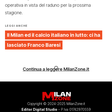
operativa in vista del raduno per la prossima
stagione.
LEGGI ANCHE
Il Milan ed il calcio italiano in lutto: ci ha
lasciato Franco Baresi
Continua a leggere MilanZone.it
Copyright © 2024-2025 MilanZone.it
Editor Digital Studio
– P.Iva 01742970559