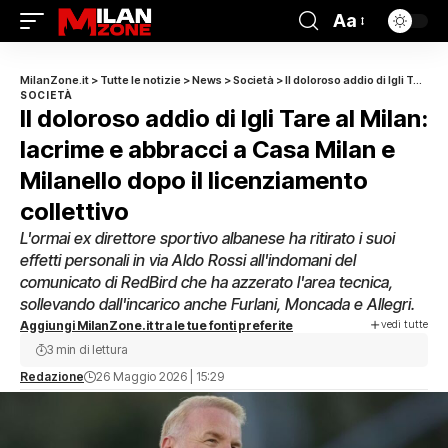
Aa
MilanZone.it
>
Tutte le notizie
>
News
>
Società
>
Il doloroso addio di Igli Tare al Milan: lacrime e abbracci a Casa Milan e Milanello dopo il licenziamento collettivo
SOCIETÀ
Il doloroso addio di Igli Tare al Milan:
lacrime e abbracci a Casa Milan e
Milanello dopo il licenziamento
collettivo
L'ormai ex direttore sportivo albanese ha ritirato i suoi
effetti personali in via Aldo Rossi all'indomani del
comunicato di RedBird che ha azzerato l'area tecnica,
sollevando dall'incarico anche Furlani, Moncada e Allegri.
vedi tutte
Aggiungi MilanZone.it tra le tue fonti preferite
3 min di lettura
Redazione
26 Maggio 2026 | 15:29