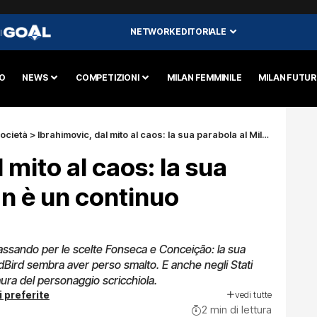
NETWORK EDITORIALE
I
O
NEWS
COMPETIZIONI
MILAN FEMMINILE
MILAN FUTU
ocietà
>
Ibrahimovic, dal mito al caos: la sua parabola al Milan è un continuo scivolamento
 mito al caos: la sua
an è un continuo
 passando per le scelte Fonseca e Conceição: la sua
dBird sembra aver perso smalto. E anche negli Stati
'aura del personaggio scricchiola.
vedi tutte
i preferite
2 min di lettura