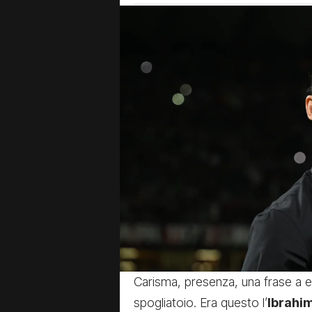
Carisma, presenza, una frase a ef
spogliatoio. Era questo l’
Ibrahi