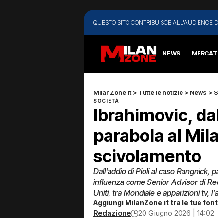
QUESTO SITO CONTRIBUISCE ALL'AUDIENCE D
NEWS
MERCAT
MilanZone.it
>
Tutte le notizie
>
News
>
S
SOCIETÀ
Ibrahimovic, dal
parabola al Mil
scivolamento
Dall'addio di Pioli al caso Rangnick,
influenza come Senior Advisor di Re
Uniti, tra Mondiale e apparizioni tv, l
Aggiungi MilanZone.it tra le tue font
Redazione
20 Giugno 2026 | 14:02