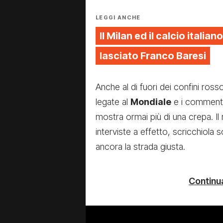
LEGGI ANCHE
Il Milan ed il calcio italiano
lasciato Franco Baresi
Anche al di fuori dei confini ross
legate al
Mondiale
e i commenti r
mostra ormai più di una crepa. Il 
interviste a effetto, scricchiola 
ancora la strada giusta.
Continua