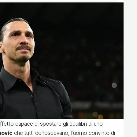
fetto capace di spostare gli equilibri di uno
movic
che tutti conoscevano, l’uomo convinto di