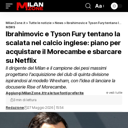
Aa
MilanZone.it
>
Tutte le notizie
>
News
>
Ibrahimovic e Tyson Fury tentano la scalata nel calcio inglese: piano per acquistare il Morecambe e sbarcare su Netflix
NEWS
Ibrahimovic e Tyson Fury tentano la
scalata nel calcio inglese: piano per
acquistare il Morecambe e sbarcare
su Netflix
Il dirigente del Milan e il campione dei pesi massimi
progettano l'acquisizione del club di quinta divisione
ispirandosi al modello Wrexham, con l'idea di lanciare la
docuserie Rise of Morecambe.
vedi tutte
Aggiungi MilanZone.it tra le tue fonti preferite
3 min di lettura
Redazione
27 Maggio 2026 | 15:54