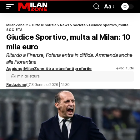
Aa
MilanZone.it
>
Tutte le notizie
>
News
>
Società
>
Giudice Sportivo, multa al Milan: 10 mila euro
SOCIETÀ
Giudice Sportivo, multa al Milan: 10
mila euro
Ritardo a Firenze, Fofana entra in diffida. Ammenda anche
alla Fiorentina
vedi tutte
Aggiungi MilanZone.it tra le tue fonti preferite
1 min di lettura
Redazione
13 Gennaio 2026 | 15:30