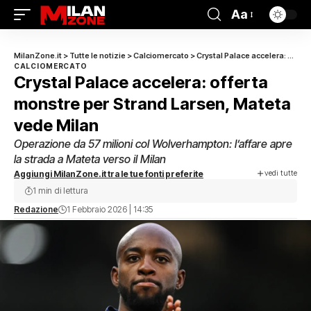
Aa
MilanZone.it
>
Tutte le notizie
>
Calciomercato
>
Crystal Palace accelera: offerta monstre per Strand Larsen, Mateta vede Milan
CALCIOMERCATO
Crystal Palace accelera: offerta
monstre per Strand Larsen, Mateta
vede Milan
Operazione da 57 milioni col Wolverhampton: l’affare apre
la strada a Mateta verso il Milan
vedi tutte
Aggiungi MilanZone.it tra le tue fonti preferite
1 min di lettura
Redazione
1 Febbraio 2026 | 14:35