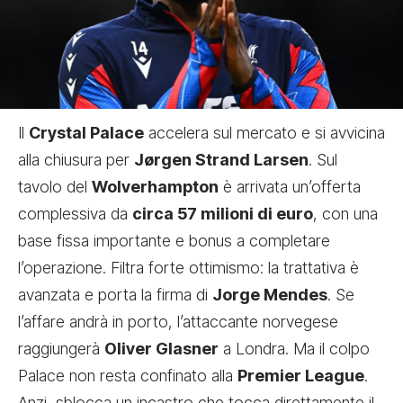
Il
Crystal Palace
accelera sul mercato e si avvicina
alla chiusura per
Jørgen Strand Larsen
. Sul
tavolo del
Wolverhampton
è arrivata un’offerta
complessiva da
circa 57 milioni di euro
, con una
base fissa importante e bonus a completare
l’operazione. Filtra forte ottimismo: la trattativa è
avanzata e porta la firma di
Jorge Mendes
. Se
l’affare andrà in porto, l’attaccante norvegese
raggiungerà
Oliver Glasner
a Londra. Ma il colpo
Palace non resta confinato alla
Premier League
.
Anzi, sblocca un incastro che tocca direttamente il