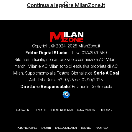
Continua a leggere MilanZone.it
Copyright © 2024-2025 MilanZone.it
Editor Digital Studio
– P.Iva 01742970559
Sito non ufficiale, non autorizzato o connesso a AC Milan I
marchi Milan e AC Milan sono di esclusiva proprietà di AC
Milan. Supplemento alla Testata Giornalistica
Serie A Goal
Aut. Trib. Roma n° 97/25 del 02/10/2025
Direttore Responsabile
: Emanuele De Scisciolo
LA REDAZIONE
CONTATTI
COLLABORA CON NOI
PRIVACY POLICY
DISCLAIMER
POLICY EDITORIALE
LINK UTILI
LINK COMUNICATION
RSS FEED
ATOM FEED