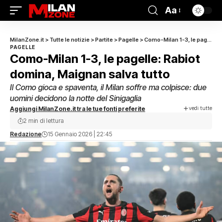
Aa
MilanZone.it
>
Tutte le notizie
>
Partite
>
Pagelle
>
Como-Milan 1-3, le pagelle: Rabiot domina, Maignan salva tutto
PAGELLE
Como-Milan 1-3, le pagelle: Rabiot
domina, Maignan salva tutto
Il Como gioca e spaventa, il Milan soffre ma colpisce: due
uomini decidono la notte del Sinigaglia
vedi tutte
Aggiungi MilanZone.it tra le tue fonti preferite
2 min di lettura
Redazione
15 Gennaio 2026 | 22:45