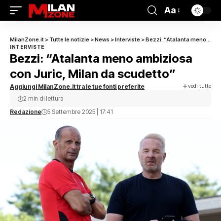
Aa
MilanZone.it
>
Tutte le notizie
>
News
>
Interviste
>
Bezzi: “Atalanta meno ambiziosa con Juric, Milan da scudetto”
INTERVISTE
Bezzi: “Atalanta meno ambiziosa
con Juric, Milan da scudetto”
vedi tutte
Aggiungi MilanZone.it tra le tue fonti preferite
2 min di lettura
Redazione
5 Settembre 2025 | 17:41