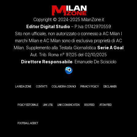
Copyright © 2024-2025 MilanZone.it
Editor Digital Studio
– P.Iva 01742970559
Sito non ufficiale, non autorizzato o connesso a AC Milan I
marchi Milan e AC Milan sono di esclusiva proprietà di AC
Milan. Supplemento alla Testata Giornalistica
Serie A Goal
Aut. Trib. Roma n° 97/25 del 02/10/2025
Direttore Responsabile
: Emanuele De Scisciolo
LA REDAZIONE
CONTATTI
COLLABORA CON NOI
PRIVACY POLICY
DISCLAIMER
POLICY EDITORIALE
LINK UTILI
LINK COMUNICATION
RSS FEED
ATOM FEED
FOOTBALL ADDICT