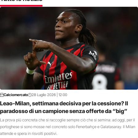
Calciomercato
28 Luglio 2026 | 12:00
Leao-Milan, settimana decisiva per la cessione? Il
paradosso di un campione senza offerte da “big”
La prova più concreta che si raccoglie sempre ciò che si semina: ad oggi, per il
portoghese si sono mosse nel concreto solo Fenerbahçe e Galatasaray. Il Milan
attende e spera in risvolti positivi.