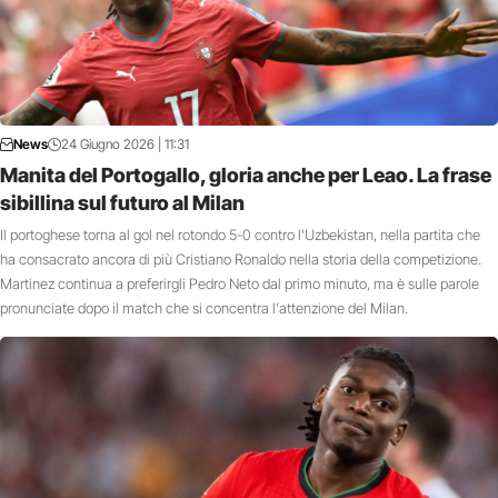
News
24 Giugno 2026 | 11:31
Manita del Portogallo, gloria anche per Leao. La frase
sibillina sul futuro al Milan
Il portoghese torna al gol nel rotondo 5-0 contro l'Uzbekistan, nella partita che
ha consacrato ancora di più Cristiano Ronaldo nella storia della competizione.
Martinez continua a preferirgli Pedro Neto dal primo minuto, ma è sulle parole
pronunciate dopo il match che si concentra l'attenzione del Milan.