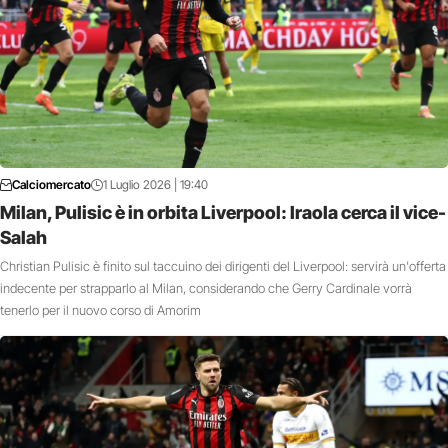
Calciomercato
1 Luglio 2026 | 19:40
Milan, Pulisic è in orbita Liverpool: Iraola cerca il vice-
Salah
Christian Pulisic è finito sul taccuino dei dirigenti del Liverpool: servirà un'offerta
indecente per strapparlo al Milan, considerando che Gerry Cardinale vorrà
tenerlo per il nuovo corso di Amorim