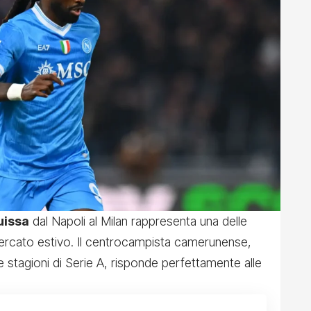
uissa
dal Napoli al Milan rappresenta una delle
omercato estivo. Il centrocampista camerunense,
e stagioni di Serie A, risponde perfettamente alle