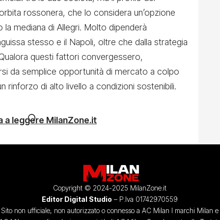
orbita rossonera, che lo considera un’opzione
to la mediana di Allegri. Molto dipenderà
nguissa stesso e il Napoli, oltre che dalla strategia
Qualora questi fattori convergessero,
rsi da semplice opportunità di mercato a colpo
rinforzo di alto livello a condizioni sostenibili.
 a leggere MilanZone.it
Copyright © 2024-2025 MilanZone.it
Editor Digital Studio
– P.Iva 01742970559
Sito non ufficiale, non autorizzato o connesso a AC Milan I marchi Milan e