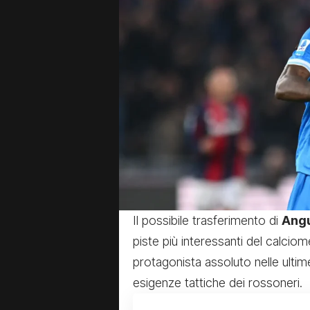
II possibile trasferimento di
Ang
piste più interessanti del calci
protagonista assoluto nelle ultim
esigenze tattiche dei rossoneri.