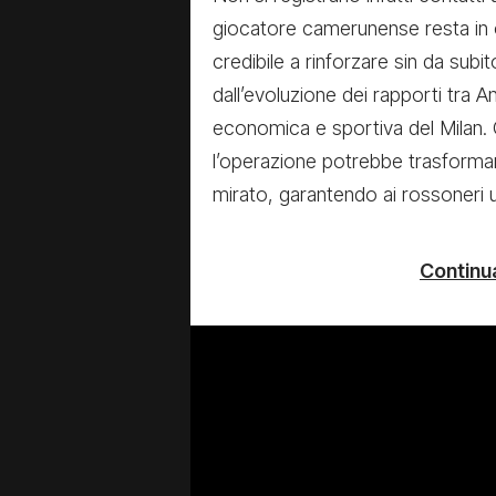
giocatore camerunense resta in 
credibile a rinforzare sin da subi
dall’evoluzione dei rapporti tra A
economica e sportiva del Milan. 
l’operazione potrebbe trasforma
mirato, garantendo ai rossoneri un 
Continua