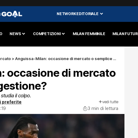
NETWORK EDITORIALE
I
O
NEWS
COMPETIZIONI
MILAN FEMMINILE
MILAN FUTU
rcato
>
Anguissa-Milan: occasione di mercato o semplice suggestione?
: occasione di mercato
gestione?
studia il colpo.
vedi tutte
i preferite
:19
3 min di lettura