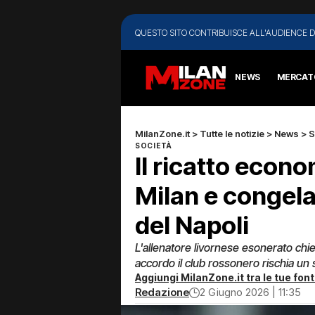
QUESTO SITO CONTRIBUISCE ALL'AUDIENCE D
NEWS
MERCAT
MilanZone.it
>
Tutte le notizie
>
News
>
S
SOCIETÀ
Il ricatto econo
Milan e congela 
del Napoli
L'allenatore livornese esonerato chie
accordo il club rossonero rischia un sa
Aggiungi MilanZone.it tra le tue font
Redazione
2 Giugno 2026 | 11:35