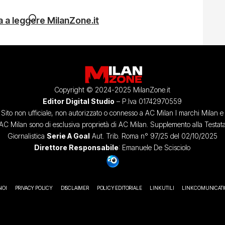
 a leggere MilanZone.it
Copyright © 2024-2025 MilanZone.it
Editor Digital Studio
– P.Iva 01742970559
Sito non ufficiale, non autorizzato o connesso a AC Milan I marchi Milan e
AC Milan sono di esclusiva proprietà di AC Milan. Supplemento alla Testat
Giornalistica
Serie A Goal
Aut. Trib. Roma n° 97/25 del 02/10/2025
Direttore Responsabile
: Emanuele De Scisciolo
NOI
PRIVACY POLICY
DISCLAIMER
POLICY EDITORIALE
LINK UTILI
LINK COMUNICAT