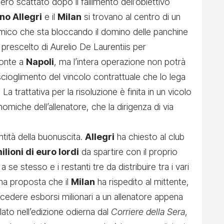
ero scattato dopo il fallimento dell’obiettivo
no Allegri
e il
Milan
si trovano al centro di un
mico che sta bloccando il domino delle panchine
il prescelto di Aurelio De Laurentiis per
Conte a
Napoli
, ma l’intera operazione non potrà
cioglimento del vincolo contrattuale che lo lega
La trattativa per la risoluzione è finita in un vicolo
miche dell’allenatore, che la dirigenza di via
entità della buonuscita.
Allegri
ha chiesto al club
ilioni di euro lordi
da spartire con il proprio
a se stesso e i restanti tre da distribuire tra i vari
 una proposta che il
Milan
ha rispedito al mittente,
ncedere esborsi milionari a un allenatore appena
lato nell’edizione odierna dal
Corriere della Sera
,