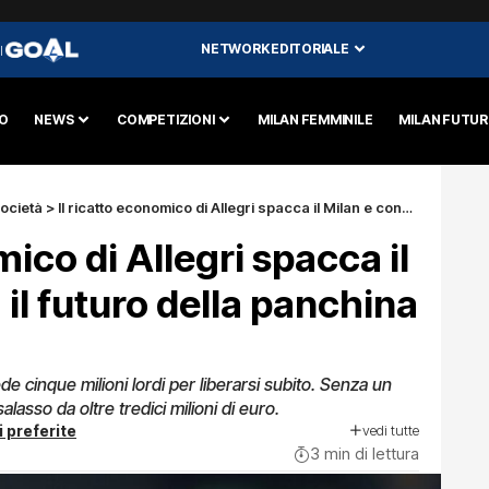
NETWORK EDITORIALE
I
O
NEWS
COMPETIZIONI
MILAN FEMMINILE
MILAN FUTU
ocietà
>
Il ricatto economico di Allegri spacca il Milan e congela il futuro della panchina del Napoli
mico di Allegri spacca il
il futuro della panchina
de cinque milioni lordi per liberarsi subito. Senza un
lasso da oltre tredici milioni di euro.
vedi tutte
i preferite
3 min di lettura