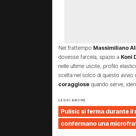
Nel frattempo
Massimiliano Al
dovesse farcela, spazio a
Koni 
nelle ultime uscite, profilo elast
scelta nel solco di questo avvio 
coraggiose
quando serve, ident
LEGGI ANCHE
Pulisic si ferma durante il
confermano una microfrat