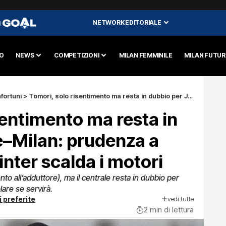
NETWORK EDITORIALE
I
O
NEWS
COMPETIZIONI
MILAN FEMMINILE
MILAN FUTU
nfortuni
>
Tomori, solo risentimento ma resta in dubbio per Juve–Milan: prudenza a Milanello, De Winter scalda i motori
sentimento ma resta in
e–Milan: prudenza a
inter scalda i motori
to all’adduttore), ma il centrale resta in dubbio per
lare se servirà.
vedi tutte
i preferite
2 min di lettura