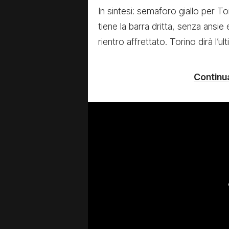
In sintesi: semaforo giallo per To
tiene la barra dritta, senza ansi
rientro affrettato. Torino dirà l’ul
Continua