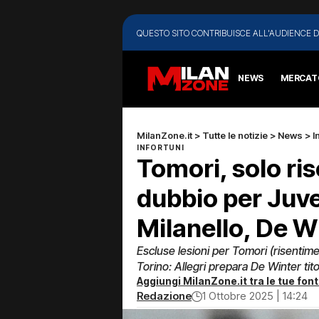
QUESTO SITO CONTRIBUISCE ALL'AUDIENCE D
NEWS
MERCAT
MilanZone.it
>
Tutte le notizie
>
News
>
I
INFORTUNI
Tomori, solo ri
dubbio per Juv
Milanello, De W
Escluse lesioni per Tomori (risentimen
Torino: Allegri prepara De Winter tito
Aggiungi MilanZone.it tra le tue font
Redazione
1 Ottobre 2025 | 14:24