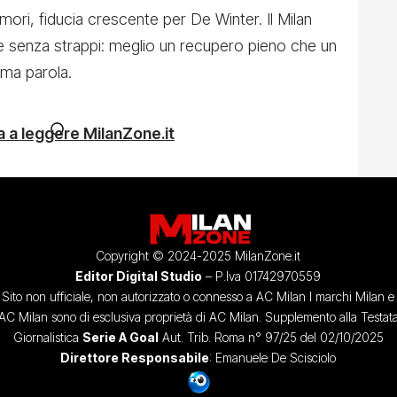
mori, fiducia crescente per De Winter. Il Milan
e e senza strappi: meglio un recupero pieno che un
tima parola.
 a leggere MilanZone.it
Copyright © 2024-2025 MilanZone.it
Editor Digital Studio
– P.Iva 01742970559
Sito non ufficiale, non autorizzato o connesso a AC Milan I marchi Milan e
AC Milan sono di esclusiva proprietà di AC Milan. Supplemento alla Testat
Giornalistica
Serie A Goal
Aut. Trib. Roma n° 97/25 del 02/10/2025
Direttore Responsabile
: Emanuele De Scisciolo