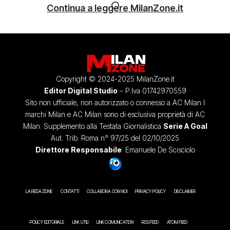
Continua a leggere MilanZone.it
Copyright © 2024-2025 MilanZone.it
Editor Digital Studio
– P.Iva 01742970559
Sito non ufficiale, non autorizzato o connesso a AC Milan I
marchi Milan e AC Milan sono di esclusiva proprietà di AC
Milan. Supplemento alla Testata Giornalistica
Serie A Goal
Aut. Trib. Roma n° 97/25 del 02/10/2025
Direttore Responsabile
: Emanuele De Scisciolo
LA REDAZIONE
CONTATTI
COLLABORA CON NOI
PRIVACY POLICY
DISCLAIMER
POLICY EDITORIALE
LINK UTILI
LINK COMUNICATION
RSS FEED
ATOM FEED