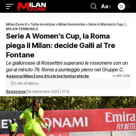
Aa
MilanZone.it
>
Tutte le notizie
>
Milan femminile
>
Serie A Women’s Cup, la Roma piega il Milan: decide Galli al Tre Fontane
MILAN FEMMINILE
Serie A Women’s Cup, la Roma
piega il Milan: decide Galli al Tre
Fontane
Le giallorosse di Rossettini superano le rossonere con un
gol al minuto 79. Roma a punteggio pieno nel Gruppo C.
vedi tutte
Aggiungi MilanZone.it tra le tue fonti preferite
1 min di lettura
Redazione
6 Settembre 2025 | 17:12