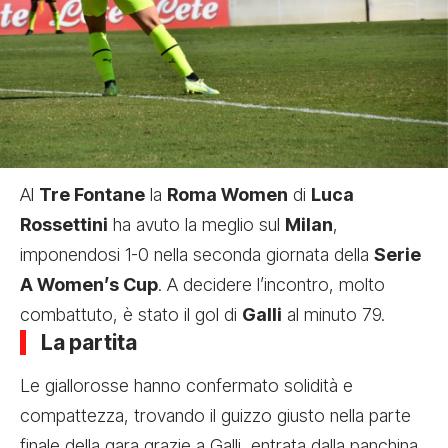
Al
Tre Fontane
la
Roma Women
di
Luca
Rossettini
ha avuto la meglio sul
Milan
,
imponendosi 1-0 nella seconda giornata della
Serie
A Women’s Cup
. A decidere l’incontro, molto
combattuto, è stato il gol di
Galli
al minuto 79.
La partita
Le giallorosse hanno confermato solidità e
compattezza, trovando il guizzo giusto nella parte
finale della gara grazie a Galli, entrata dalla panchina