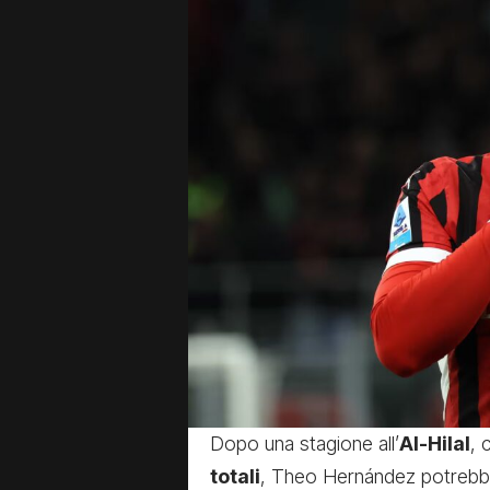
Dopo una stagione all’
Al-Hilal
, 
totali
, Theo Hernández potrebbe 