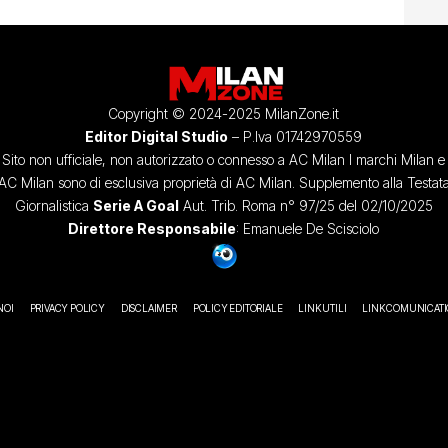
Copyright © 2024-2025 MilanZone.it
Editor Digital Studio
– P.Iva 01742970559
Sito non ufficiale, non autorizzato o connesso a AC Milan I marchi Milan e
AC Milan sono di esclusiva proprietà di AC Milan. Supplemento alla Testat
Giornalistica
Serie A Goal
Aut. Trib. Roma n° 97/25 del 02/10/2025
Direttore Responsabile
: Emanuele De Scisciolo
NOI
PRIVACY POLICY
DISCLAIMER
POLICY EDITORIALE
LINK UTILI
LINK COMUNICAT