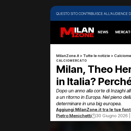
QUESTO SITO CONTRIBUISCE ALL'AUDIENCE D
NEWS
MERCAT
MilanZone.it
>
Tutte le notizie
>
Calciome
CALCIOMERCATO
Milan, Theo He
in Italia? Perch
Dopo un anno alla corte di Inzaghi all
a un ritorno in Europa. Nel pieno del
determinare in una big europea.
Aggiungi MilanZone.it tra le tue font
Pietro Menichetti
30 Giugno 2026 |