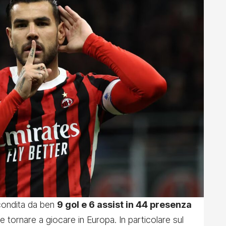
condita da ben
9 gol e 6 assist in 44 presenza
tornare a giocare in Europa. In particolare sul