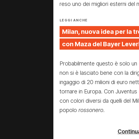
reso uno dei migliori esterni del
LEGGI ANCHE
Milan, nuova idea per la tr
con Maza del Bayer Leve
Probabilmente questo è solo un
non si è lasciato bene con la dir
ingaggio di 20 milioni di euro ne
tornare in Europa. Con Juventus e
con colori diversi da quelli del M
popolo
rossonero
.
Continua