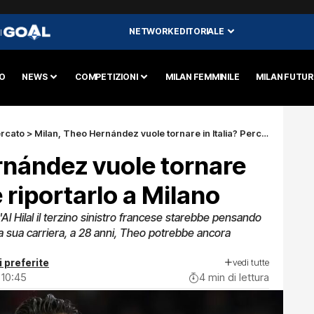
NETWORK EDITORIALE
I
O
NEWS
COMPETIZIONI
MILAN FEMMINILE
MILAN FUTU
rcato
>
Milan, Theo Hernández vuole tornare in Italia? Perché riportarlo a Milano
rnández vuole tornare
é riportarlo a Milano
'Al Hilal il terzino sinistro francese starebbe pensando
la sua carriera, a 28 anni, Theo potrebbe ancora
vedi tutte
i preferite
 10:45
4 min di lettura