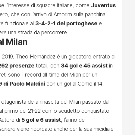
bbe l’interesse di squadre italiane, come
Juventus
erò, che con l’arrivo di Amorim sulla panchina
e funzionale al
3-4-2-1 del portoghese
e
ere una strada da percorrere.
al Milan
del 2019, Theo Hernández è un giocatore entrato di
262 presenze
totali, con
34 gol e 45 assist
in
eti sono il record all-time del Milan per un
9 di Paolo Maldini
con un gol al Como il 14
rotagonista della rinascita del Milan passato dal
 al primo del 21-22 con lo scudetto conquistato
 Autore di
5 gol e 6 assist
, l’anno del
sonero
viene ricordato anche per la sua micidiale