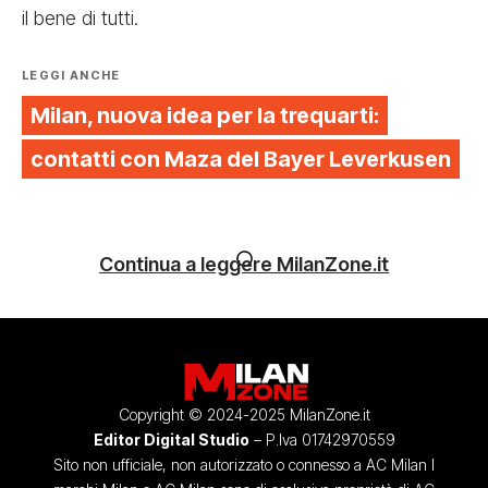
il bene di tutti.
LEGGI ANCHE
Milan, nuova idea per la trequarti:
contatti con Maza del Bayer Leverkusen
Continua a leggere MilanZone.it
Copyright © 2024-2025 MilanZone.it
Editor Digital Studio
– P.Iva 01742970559
Sito non ufficiale, non autorizzato o connesso a AC Milan I