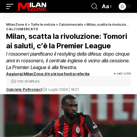
Aa
MilanZone.it
>
Tutte le notizie
>
Calciomercato
>
Milan, scatta la rivoluzione: Tomori ai saluti, c’è la Premier League
CALCIOMERCATO
Milan, scatta la rivoluzione: Tomori
ai saluti, c’è la Premier League
I rossoneri pianificano il restyling della difesa: dopo cinque
anni in rossonero, il centrale inglese è vicino alla cessione.
La Premier League è alla finestra.
vedi tutte
Aggiungi MilanZone.it tra le tue fonti preferite
2 min di lettura
Gabriele Poltronieri
2 Luglio 2026 | 18:21