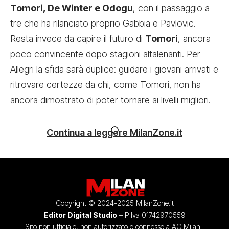
Tomori, De Winter e Odogu
, con il passaggio a
tre che ha rilanciato proprio Gabbia e Pavlovic.
Resta invece da capire il futuro di
Tomori
, ancora
poco convincente dopo stagioni altalenanti. Per
Allegri la sfida sarà duplice: guidare i giovani arrivati e
ritrovare certezze da chi, come Tomori, non ha
ancora dimostrato di poter tornare ai livelli migliori.
Continua a leggere MilanZone.it
Copyright © 2024-2025 MilanZone.it
Editor Digital Studio
– P.Iva 01742970559
Sito non ufficiale, non autorizzato o connesso a AC Milan I