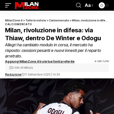
Aa
MilanZone.it
>
Tutte le notizie
>
Calciomercato
>
Milan, rivoluzione in difesa: via Thiaw, dentro De Winter e Odogu
CALCIOMERCATO
Milan, rivoluzione in difesa: via
Thiaw, dentro De Winter e Odogu
Allegri ha cambiato modulo in corsa, il mercato ha
risposto: cessioni pesanti e nuovi innesti per il reparto
arretrato.
vedi tutte
Aggiungi MilanZone.it tra le tue fonti preferite
2 min di lettura
Redazione
11 Settembre 2025 | 14:34