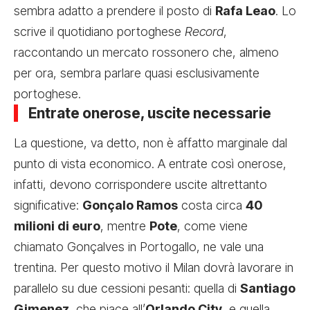
sembra adatto a prendere il posto di
Rafa Leao
. Lo
scrive il quotidiano portoghese
Record
,
raccontando un mercato rossonero che, almeno
per ora, sembra parlare quasi esclusivamente
portoghese.
Entrate onerose, uscite necessarie
La questione, va detto, non è affatto marginale dal
punto di vista economico. A entrate così onerose,
infatti, devono corrispondere uscite altrettanto
significative:
Gonçalo Ramos
costa circa
40
milioni di euro
, mentre
Pote
, come viene
chiamato Gonçalves in Portogallo, ne vale una
trentina. Per questo motivo il Milan dovrà lavorare in
parallelo su due cessioni pesanti: quella di
Santiago
Gimenez
, che piace all’
Orlando City
, e quella,