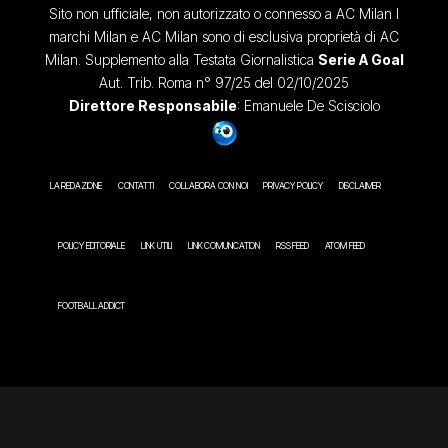
Sito non ufficiale, non autorizzato o connesso a AC Milan I
marchi Milan e AC Milan sono di esclusiva proprietà di AC
Milan. Supplemento alla Testata Giornalistica
Serie A Goal
Aut. Trib. Roma n° 97/25 del 02/10/2025
Direttore Responsabile
: Emanuele De Scisciolo
LA REDAZIONE
CONTATTI
COLLABORA CON NOI
PRIVACY POLICY
DISCLAIMER
POLICY EDITORIALE
LINK UTILI
LINK COMUNICATION
RSS FEED
ATOM FEED
FOOTBALL ADDICT