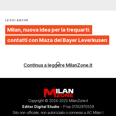
LEGGI ANCHE
Milan, nuova idea per la trequarti:
contatti con Maza del Bayer Leverkusen
Continua a leggere MilanZone.it
Copyright © 2024-2025 MilanZone.it
Editor Digital Studio
– P.Iva 01742970559
Sito non ufficiale, non autorizzato o connesso a AC Milan I