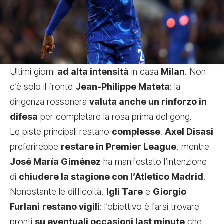
Ultimi giorni
ad alta intensità
in casa
Milan
. Non
c’è solo il fronte
Jean-Philippe Mateta
: la
dirigenza rossonera
valuta anche un rinforzo in
difesa
per completare la rosa prima del gong.
Le piste principali restano
complesse
.
Axel Disasi
preferirebbe
restare in Premier League
, mentre
José María Giménez
ha manifestato l’intenzione
di
chiudere la stagione con l’Atletico Madrid
.
Nonostante le difficoltà,
Igli Tare
e
Giorgio
Furlani
restano vigili
: l’obiettivo è farsi trovare
pronti
su eventuali occasioni last minute
che