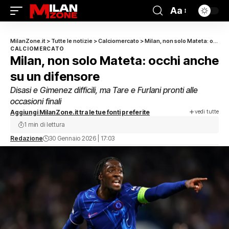
Aa
MilanZone.it
>
Tutte le notizie
>
Calciomercato
>
Milan, non solo Mateta: occhi anche su un difensore
CALCIOMERCATO
Milan, non solo Mateta: occhi anche
su un difensore
Disasi e Gimenez difficili, ma Tare e Furlani pronti alle
occasioni finali
vedi tutte
Aggiungi MilanZone.it tra le tue fonti preferite
1 min di lettura
Redazione
30 Gennaio 2026 | 17:03