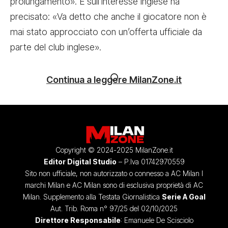
prolungamento». E sull’interesse inglese ha
precisato: «Va detto che anche il giocatore non è
mai stato approcciato con un’offerta ufficiale da
parte del club inglese».
Continua a leggere MilanZone.it
Copyright © 2024-2025 MilanZone.it
Editor Digital Studio
– P.Iva 01742970559
Sito non ufficiale, non autorizzato o connesso a AC Milan I
marchi Milan e AC Milan sono di esclusiva proprietà di AC
Milan. Supplemento alla Testata Giornalistica
Serie A Goal
Aut. Trib. Roma n° 97/25 del 02/10/2025
Direttore Responsabile
: Emanuele De Scisciolo