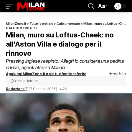
Aa
MilanZone.it
>
Tutte le notizie
>
Calciomercato
>
Milan, muro su Loftus-Cheek: no all’Aston Villa e dialogo per il rinnovo
CALCIOMERCATO
Milan, muro su Loftus-Cheek: no
all’Aston Villa e dialogo per il
rinnovo
Pressing inglese respinto: Allegri lo considera una pedina
chiave, agenti attesi a Milano
vedi tutte
Aggiungi MilanZone.it tra le tue fonti preferite
3 min di lettura
Redazione
27 Gennaio 2026 | 14:29