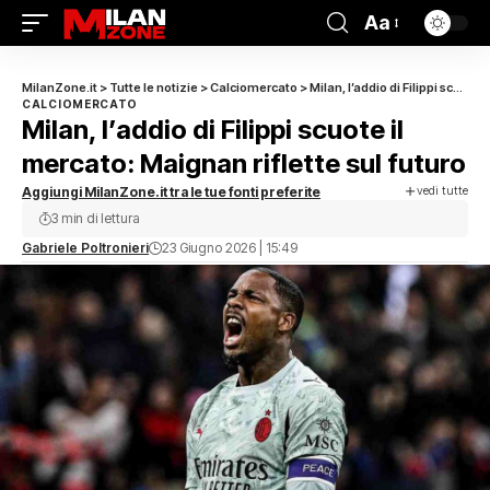
Aa
MilanZone.it
>
Tutte le notizie
>
Calciomercato
>
Milan, l’addio di Filippi scuote il mercato: Maignan riflette sul futuro
CALCIOMERCATO
Milan, l’addio di Filippi scuote il
mercato: Maignan riflette sul futuro
vedi tutte
Aggiungi MilanZone.it tra le tue fonti preferite
3 min di lettura
Gabriele Poltronieri
23 Giugno 2026 | 15:49