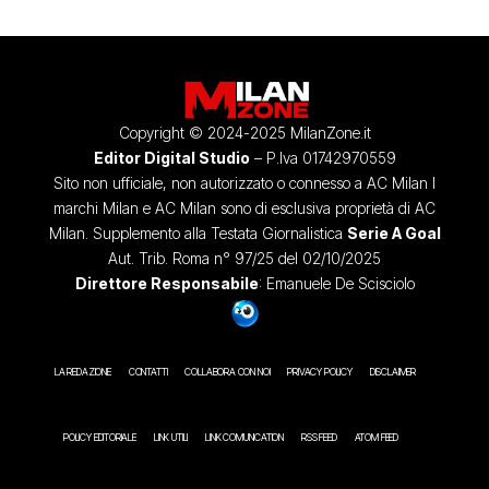
Copyright © 2024-2025 MilanZone.it
Editor Digital Studio
– P.Iva 01742970559
Sito non ufficiale, non autorizzato o connesso a AC Milan I
marchi Milan e AC Milan sono di esclusiva proprietà di AC
Milan. Supplemento alla Testata Giornalistica
Serie A Goal
Aut. Trib. Roma n° 97/25 del 02/10/2025
Direttore Responsabile
: Emanuele De Scisciolo
LA REDAZIONE
CONTATTI
COLLABORA CON NOI
PRIVACY POLICY
DISCLAIMER
POLICY EDITORIALE
LINK UTILI
LINK COMUNICATION
RSS FEED
ATOM FEED