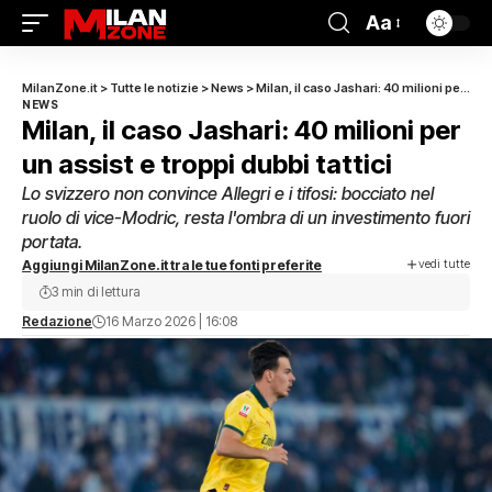
Aa
MilanZone.it
>
Tutte le notizie
>
News
>
Milan, il caso Jashari: 40 milioni per un assist e troppi dubbi tattici
NEWS
Milan, il caso Jashari: 40 milioni per
un assist e troppi dubbi tattici
Lo svizzero non convince Allegri e i tifosi: bocciato nel
ruolo di vice-Modric, resta l'ombra di un investimento fuori
portata.
vedi tutte
Aggiungi MilanZone.it tra le tue fonti preferite
3 min di lettura
Redazione
16 Marzo 2026 | 16:08