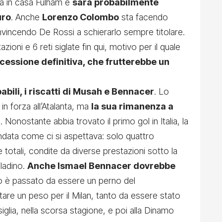
a in casa Fulham e
sarà probabilmente
uro
. Anche
Lorenzo Colombo
sta facendo
incendo De Rossi a schierarlo sempre titolare.
ioni e 6 reti siglate fin qui, motivo per il quale
 cessione definitiva, che frutterebbe un
abili, i riscatti di Musah e Bennacer
. Lo
in forza all’Atalanta, ma
la sua rimanenza a
a
. Nonostante abbia trovato il primo gol in Italia, la
andata come ci si aspettava: solo quattro
 totali, condite da diverse prestazioni sotto la
lladino.
Anche Ismael Bennacer dovrebbe
ino è passato da essere un perno del
tare un peso per il Milan, tanto da essere stato
iglia, nella scorsa stagione, e poi alla Dinamo