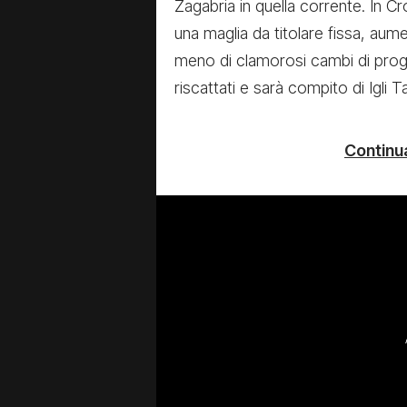
Zagabria in quella corrente. In 
una maglia da titolare fissa, aume
meno di clamorosi cambi di prog
riscattati e sarà compito di Igli 
Continua