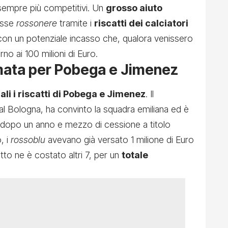
e sempre più competitivi. Un
grosso aiuto
asse
rossonere
tramite i
riscatti dei calciatori
 con un potenziale incasso che, qualora venissero
orno ai 100 milioni di Euro.
ata per Pobega e Jimenez
iali i riscatti di Pobega e Jimenez
. Il
 al Bologna, ha convinto la squadra emiliana ed è
 dopo un anno e mezzo di cessione a titolo
, i
rossoblu
avevano già versato 1 milione di Euro
atto ne è costato altri 7, per un
totale