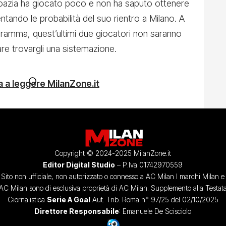
Croazia ha giocato poco e non ha saputo ottenere
ntando le probabilità del suo rientro a Milano. A
ramma, quest’ultimi due giocatori non saranno
Tare trovargli una sistemazione.
 a leggere MilanZone.it
Copyright © 2024-2025 MilanZone.it
Editor Digital Studio
– P.Iva 01742970559
Sito non ufficiale, non autorizzato o connesso a AC Milan I marchi Milan e
AC Milan sono di esclusiva proprietà di AC Milan. Supplemento alla Testat
Giornalistica
Serie A Goal
Aut. Trib. Roma n° 97/25 del 02/10/2025
Direttore Responsabile
: Emanuele De Scisciolo