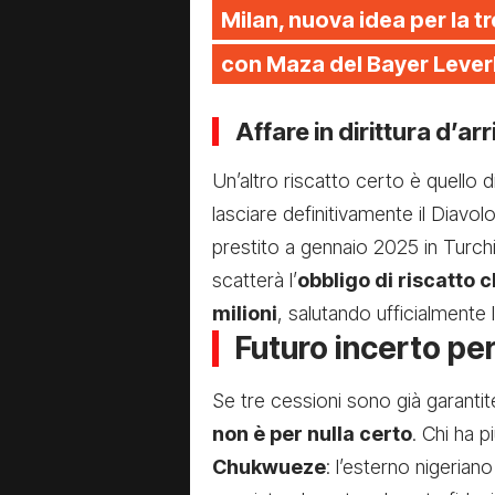
Milan, nuova idea per la tr
con Maza del Bayer Leve
Affare in dirittura d’a
Un’altro riscatto certo è quello d
lasciare definitivamente il Diavol
prestito a gennaio 2025 in Turchi
scatterà l’
obbligo di riscatto c
milioni
, salutando ufficialmente 
Futuro incerto per
Se tre cessioni sono già garanti
non è per nulla certo
. Chi ha p
Chukwueze
: l’esterno nigerian