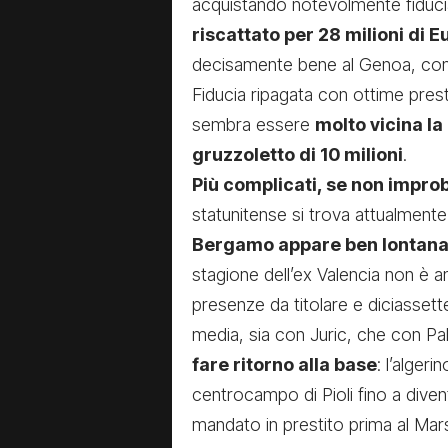
acquistando notevolmente fiduci
riscattato per 28 milioni di E
decisamente bene al Genoa, conv
Fiducia ripagata con ottime prestaz
sembra essere
molto vicina la
gruzzoletto di 10 milioni
.
Più complicati, se non improb
statunitense si trova attualmente 
Bergamo appare ben lontan
stagione dell’ex Valencia non è 
presenze da titolare e diciassette
media, sia con Juric, che con Pa
fare ritorno alla base
: l’alger
centrocampo di Pioli fino a diven
mandato in prestito prima al Mars