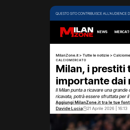
QUESTO SITO CONTRIBUISCE ALL'AUDIENCE D
NEWS
MERCAT
MilanZone.it
>
Tutte le notizie
>
Calciome
CALCIOMERCATO
Milan, i prestiti
importante dai r
Il Milan punta a ricavare una grande ci
ricavata, potrà essere sfruttata per i
Aggiungi MilanZone.it tra le tue font
Davide Lucia
21 Aprile 2026 | 16:13