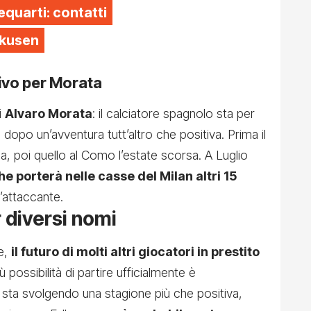
equarti: contatti
rkusen
rrivo per Morata
i
Alvaro Morata
: il calciatore spagnolo sta per
o dopo un’avventura tutt’altro che positiva. Prima il
a, poi quello al Como l’estate scorsa. A Luglio
he porterà nelle casse del Milan altri 15
l’attaccante.
 diversi nomi
te,
il futuro di molti altri giocatori in prestito
iù possibilità di partire ufficialmente è
o sta svolgendo una stagione più che positiva,