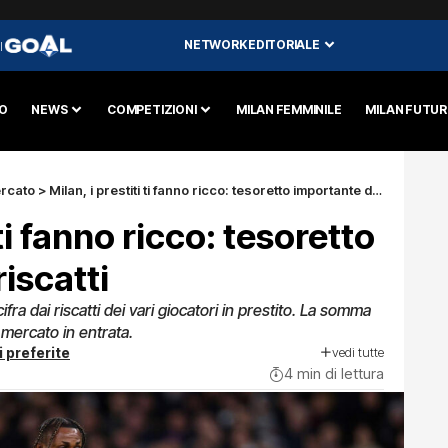
NETWORK EDITORIALE
I
O
NEWS
COMPETIZIONI
MILAN FEMMINILE
MILAN FUTU
rcato
>
Milan, i prestiti ti fanno ricco: tesoretto importante dai riscatti
 ti fanno ricco: tesoretto
iscatti
fra dai riscatti dei vari giocatori in prestito. La somma
l mercato in entrata.
vedi tutte
i preferite
4 min di lettura