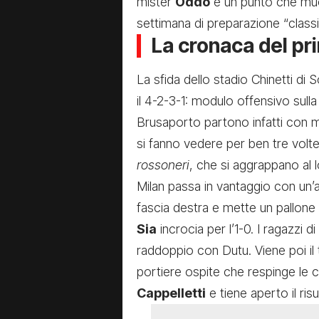
mister
Oddo
è un punto che muov
settimana di preparazione “class
La cronaca del p
La sfida dello stadio Chinetti di 
il 4-2-3-1: modulo offensivo sulla 
Brusaporto partono infatti con ma
si fanno vedere per ben tre volte 
rossoneri
, che si aggrappano al lo
Milan passa in vantaggio con un’
fascia destra e mette un pallone 
Sia
incrocia per l’1-0. I ragazzi 
raddoppio con Dutu. Viene poi il t
portiere ospite che respinge le c
Cappelletti
e tiene aperto il risu