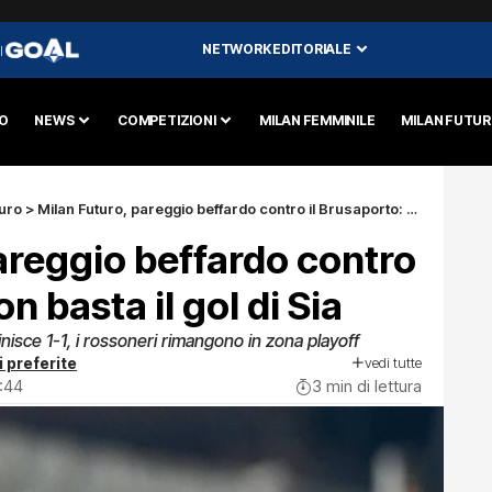
NETWORK EDITORIALE
I
O
NEWS
COMPETIZIONI
MILAN FEMMINILE
MILAN FUTU
turo
>
Milan Futuro, pareggio beffardo contro il Brusaporto: non basta il gol di Sia
areggio beffardo contro
n basta il gol di Sia
finisce 1-1, i rossoneri rimangono in zona playoff
vedi tutte
i preferite
:44
3 min di lettura