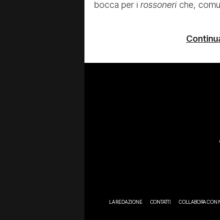
bocca per i
rossoneri
che, comun
Continua
LA REDAZIONE
CONTATTI
COLLABORA CON 