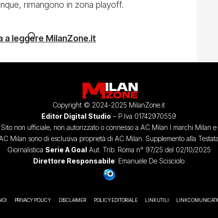
que, rimangono in zona playoff.
 a leggere MilanZone.it
Copyright © 2024-2025 MilanZone.it
Editor Digital Studio
– P.Iva 01742970559
Sito non ufficiale, non autorizzato o connesso a AC Milan I marchi Milan e
AC Milan sono di esclusiva proprietà di AC Milan. Supplemento alla Testat
Giornalistica
Serie A Goal
Aut. Trib. Roma n° 97/25 del 02/10/2025
Direttore Responsabile
: Emanuele De Scisciolo
NOI
PRIVACY POLICY
DISCLAIMER
POLICY EDITORIALE
LINK UTILI
LINK COMUNICAT