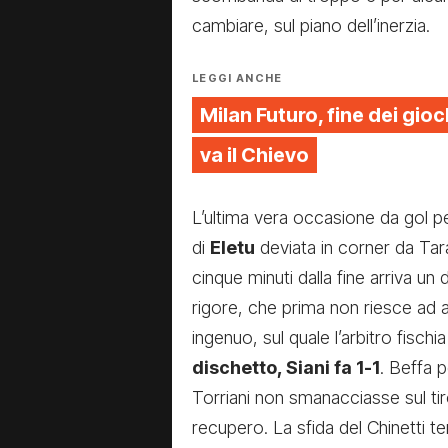
cambiare, sul piano dell’inerzia.
LEGGI ANCHE
Milan Futuro, fine dei gioch
va il Chievo
L’ultima vera occasione da gol per
di
Eletu
deviata in corner da Tar
cinque minuti dalla fine arriva u
rigore, che prima non riesce ad a
ingenuo, sul quale l’arbitro fischia
dischetto, Siani fa 1-1
. Beffa 
Torriani non smanacciasse sul tiro 
recupero. La sfida del Chinetti t