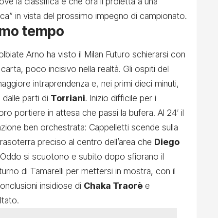
e la classifica e che ora li proietta a una
ica” in vista del prossimo impegno di campionato.
rimo tempo
Solbiate Arno ha visto il Milan Futuro schierarsi con
carta, poco incisivo nella realtà. Gli ospiti del
ggiore intraprendenza e, nei primi dieci minuti,
dalle parti di
Torriani
. Inizio difficile per i
ro portiere in attesa che passi la bufera. Al 24′ il
azione ben orchestrata: Cappelletti scende sulla
rasoterra preciso al centro dell’area che
Diego
di Oddo si scuotono e subito dopo sfiorano il
urno di Tamarelli per mettersi in mostra, con il
onclusioni insidiose di
Chaka Traorè
e
ltato.