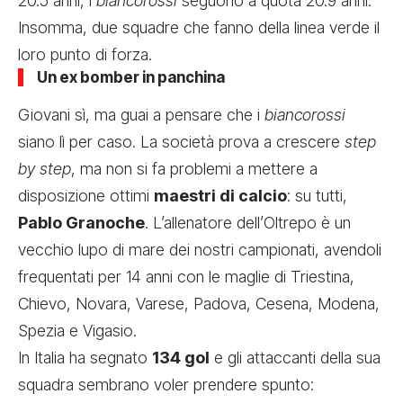
20.5 anni, i
biancorossi
seguono a quota 20.9 anni.
Insomma, due squadre che fanno della linea verde il
loro punto di forza.
Un ex bomber in panchina
Giovani sì, ma guai a pensare che i
biancorossi
siano lì per caso. La società prova a crescere
step
by step
, ma non si fa problemi a mettere a
disposizione ottimi
maestri di calcio
: su tutti,
Pablo Granoche
. L’allenatore dell’Oltrepo è un
vecchio lupo di mare dei nostri campionati, avendoli
frequentati per 14 anni con le maglie di Triestina,
Chievo, Novara, Varese, Padova, Cesena, Modena,
Spezia e Vigasio.
In Italia ha segnato
134 gol
e gli attaccanti della sua
squadra sembrano voler prendere spunto: