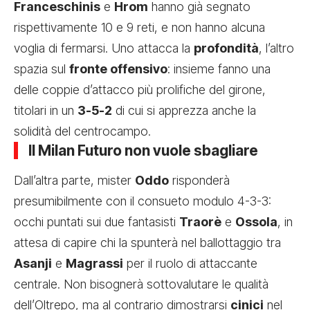
Franceschinis
e
Hrom
hanno già segnato
rispettivamente 10 e 9 reti, e non hanno alcuna
voglia di fermarsi. Uno attacca la
profondità
, l’altro
spazia sul
fronte offensivo
: insieme fanno una
delle coppie d’attacco più prolifiche del girone,
titolari in un
3-5-2
di cui si apprezza anche la
solidità del centrocampo.
Il Milan Futuro non vuole sbagliare
Dall’altra parte, mister
Oddo
risponderà
presumibilmente con il consueto modulo 4-3-3:
occhi puntati sui due fantasisti
Traorè
e
Ossola
, in
attesa di capire chi la spunterà nel ballottaggio tra
Asanji
e
Magrassi
per il ruolo di attaccante
centrale. Non bisognerà sottovalutare le qualità
dell’Oltrepo, ma al contrario dimostrarsi
cinici
nel