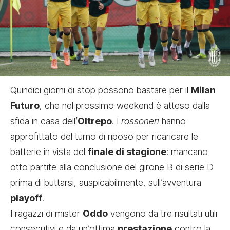
Quindici giorni di stop possono bastare per il
Milan
Futuro
, che nel prossimo weekend è atteso dalla
sfida in casa dell’
Oltrepo
. I
rossoneri
hanno
approfittato del turno di riposo per ricaricare le
batterie in vista del
finale di stagione
: mancano
otto partite alla conclusione del girone B di serie D
prima di buttarsi, auspicabilmente, sull’avventura
playoff
.
I ragazzi di mister
Oddo
vengono da tre risultati utili
consecutivi e da un’ottima
prestazione
contro la