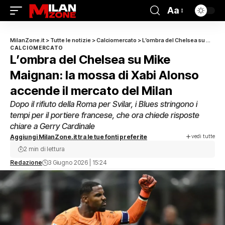
Aa
MilanZone.it
>
Tutte le notizie
>
Calciomercato
>
L’ombra del Chelsea su Mike Maignan: la mossa di Xabi Alonso accende il mercato del Milan
CALCIOMERCATO
L’ombra del Chelsea su Mike
Maignan: la mossa di Xabi Alonso
accende il mercato del Milan
Dopo il rifiuto della Roma per Svilar, i Blues stringono i
tempi per il portiere francese, che ora chiede risposte
chiare a Gerry Cardinale
vedi tutte
Aggiungi MilanZone.it tra le tue fonti preferite
2 min di lettura
Redazione
3 Giugno 2026 | 15:24