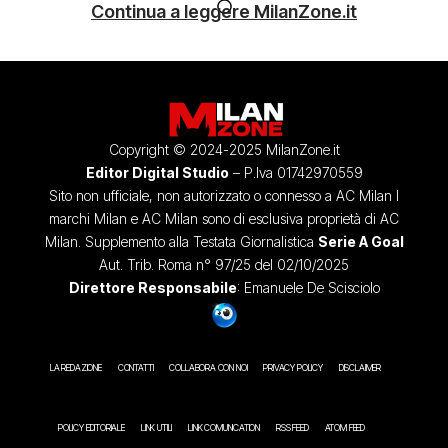
Continua a leggere MilanZone.it
Copyright © 2024-2025 MilanZone.it
Editor Digital Studio
– P.Iva 01742970559
Sito non ufficiale, non autorizzato o connesso a AC Milan I
marchi Milan e AC Milan sono di esclusiva proprietà di AC
Milan. Supplemento alla Testata Giornalistica
Serie A Goal
Aut. Trib. Roma n° 97/25 del 02/10/2025
Direttore Responsabile
: Emanuele De Scisciolo
LA REDAZIONE
CONTATTI
COLLABORA CON NOI
PRIVACY POLICY
DISCLAIMER
POLICY EDITORIALE
LINK UTILI
LINK COMUNICATION
RSS FEED
ATOM FEED