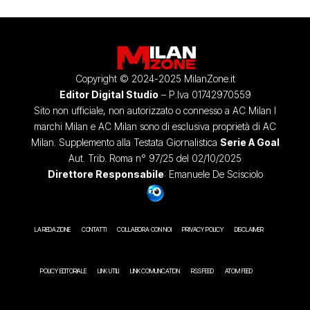
Copyright © 2024-2025 MilanZone.it
Editor Digital Studio
– P.Iva 01742970559
Sito non ufficiale, non autorizzato o connesso a AC Milan I
marchi Milan e AC Milan sono di esclusiva proprietà di AC
Milan. Supplemento alla Testata Giornalistica
Serie A Goal
Aut. Trib. Roma n° 97/25 del 02/10/2025
Direttore Responsabile
: Emanuele De Scisciolo
LA REDAZIONE
CONTATTI
COLLABORA CON NOI
PRIVACY POLICY
DISCLAIMER
POLICY EDITORIALE
LINK UTILI
LINK COMUNICATION
RSS FEED
ATOM FEED