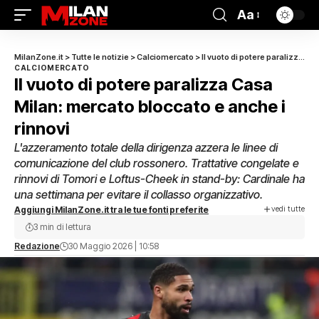
Aa
MilanZone.it
>
Tutte le notizie
>
Calciomercato
>
Il vuoto di potere paralizza Casa Milan: mercato bloccato e anche i rinnovi
CALCIOMERCATO
Il vuoto di potere paralizza Casa
Milan: mercato bloccato e anche i
rinnovi
L'azzeramento totale della dirigenza azzera le linee di
comunicazione del club rossonero. Trattative congelate e
rinnovi di Tomori e Loftus-Cheek in stand-by: Cardinale ha
una settimana per evitare il collasso organizzativo.
vedi tutte
Aggiungi MilanZone.it tra le tue fonti preferite
3 min di lettura
Redazione
30 Maggio 2026 | 10:58