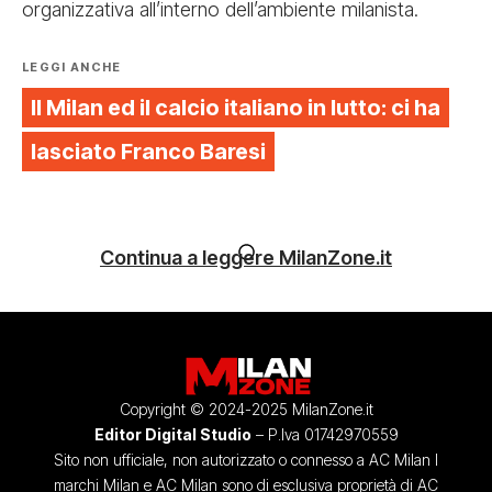
organizzativa all’interno dell’ambiente milanista.
LEGGI ANCHE
Il Milan ed il calcio italiano in lutto: ci ha
lasciato Franco Baresi
Continua a leggere MilanZone.it
Copyright © 2024-2025 MilanZone.it
Editor Digital Studio
– P.Iva 01742970559
Sito non ufficiale, non autorizzato o connesso a AC Milan I
marchi Milan e AC Milan sono di esclusiva proprietà di AC