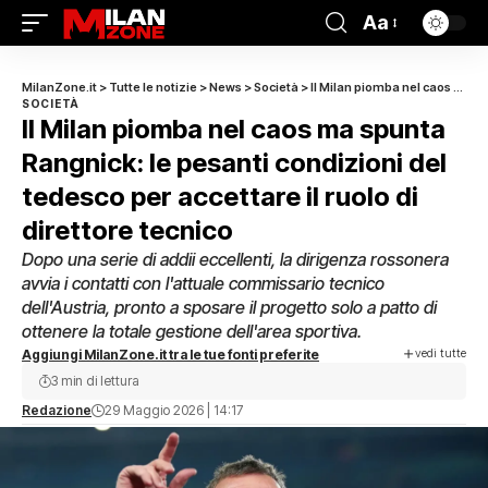
Aa
MilanZone.it
>
Tutte le notizie
>
News
>
Società
>
Il Milan piomba nel caos ma spunta Rangnick: le pesanti condizioni del tedesco per accettare il ruolo di direttore tecnico
SOCIETÀ
Il Milan piomba nel caos ma spunta
Rangnick: le pesanti condizioni del
tedesco per accettare il ruolo di
direttore tecnico
Dopo una serie di addii eccellenti, la dirigenza rossonera
avvia i contatti con l'attuale commissario tecnico
dell'Austria, pronto a sposare il progetto solo a patto di
ottenere la totale gestione dell'area sportiva.
vedi tutte
Aggiungi MilanZone.it tra le tue fonti preferite
3 min di lettura
Redazione
29 Maggio 2026 | 14:17