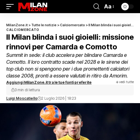
Aa
MilanZone.it
>
Tutte le notizie
>
Calciomercato
>
Il Milan blinda i suoi gioielli: missione rinnovi per Camarda e Comotto
CALCIOMERCATO
Il Milan blinda i suoi gioielli: missione
rinnovi per Camarda e Comotto
Summit in sede: il club accelera per blindare Camarda e
Comotto. Il loro contratto scade nel 2028 e le sirene dei
top club non si spengono per i due promettenti calciatori
classe 2008, pronti a essere valutati in ritiro da Amorim.
vedi tutte
Aggiungi MilanZone.it tra le tue fonti preferite
3 min di lettura
Luigi Moscatiello
2 Luglio 2026 | 18:23