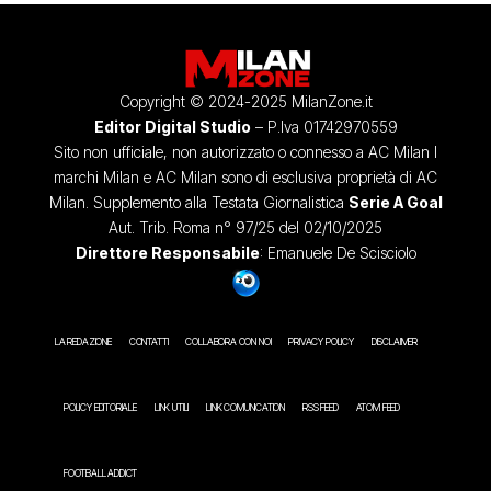
Copyright © 2024-2025 MilanZone.it
Editor Digital Studio
– P.Iva 01742970559
Sito non ufficiale, non autorizzato o connesso a AC Milan I
marchi Milan e AC Milan sono di esclusiva proprietà di AC
Milan. Supplemento alla Testata Giornalistica
Serie A Goal
Aut. Trib. Roma n° 97/25 del 02/10/2025
Direttore Responsabile
: Emanuele De Scisciolo
LA REDAZIONE
CONTATTI
COLLABORA CON NOI
PRIVACY POLICY
DISCLAIMER
POLICY EDITORIALE
LINK UTILI
LINK COMUNICATION
RSS FEED
ATOM FEED
FOOTBALL ADDICT