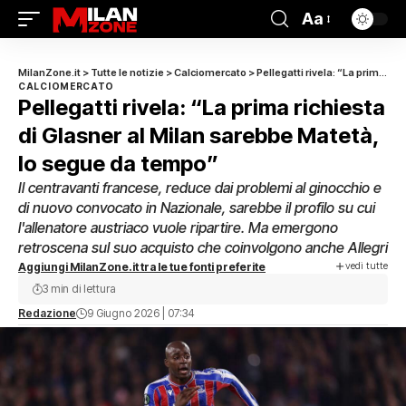
Aa
MilanZone.it
>
Tutte le notizie
>
Calciomercato
>
Pellegatti rivela: “La prima richiesta di Glasner al Milan sarebbe Matetà, lo segue da tempo”
CALCIOMERCATO
Pellegatti rivela: “La prima richiesta
di Glasner al Milan sarebbe Matetà,
lo segue da tempo”
Il centravanti francese, reduce dai problemi al ginocchio e
di nuovo convocato in Nazionale, sarebbe il profilo su cui
l'allenatore austriaco vuole ripartire. Ma emergono
retroscena sul suo acquisto che coinvolgono anche Allegri
vedi tutte
Aggiungi MilanZone.it tra le tue fonti preferite
3 min di lettura
Redazione
9 Giugno 2026 | 07:34