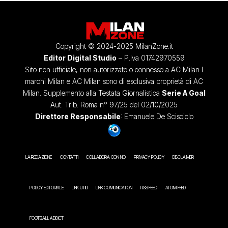
Copyright © 2024-2025 MilanZone.it
Editor Digital Studio
– P.Iva 01742970559
Sito non ufficiale, non autorizzato o connesso a AC Milan I
marchi Milan e AC Milan sono di esclusiva proprietà di AC
Milan. Supplemento alla Testata Giornalistica
Serie A Goal
Aut. Trib. Roma n° 97/25 del 02/10/2025
Direttore Responsabile
: Emanuele De Scisciolo
LA REDAZIONE
CONTATTI
COLLABORA CON NOI
PRIVACY POLICY
DISCLAIMER
POLICY EDITORIALE
LINK UTILI
LINK COMUNICATION
RSS FEED
ATOM FEED
FOOTBALL ADDICT