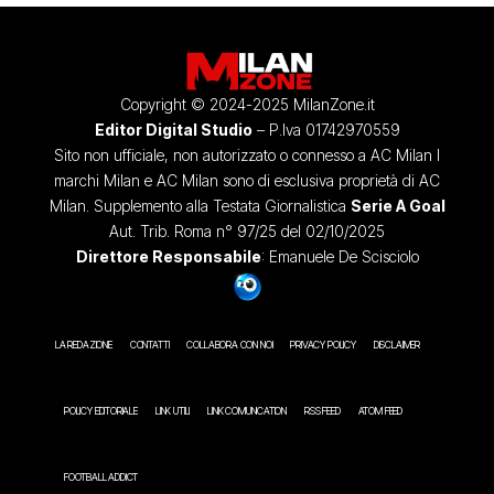
Copyright © 2024-2025 MilanZone.it
Editor Digital Studio
– P.Iva 01742970559
Sito non ufficiale, non autorizzato o connesso a AC Milan I
marchi Milan e AC Milan sono di esclusiva proprietà di AC
Milan. Supplemento alla Testata Giornalistica
Serie A Goal
Aut. Trib. Roma n° 97/25 del 02/10/2025
Direttore Responsabile
: Emanuele De Scisciolo
LA REDAZIONE
CONTATTI
COLLABORA CON NOI
PRIVACY POLICY
DISCLAIMER
POLICY EDITORIALE
LINK UTILI
LINK COMUNICATION
RSS FEED
ATOM FEED
FOOTBALL ADDICT