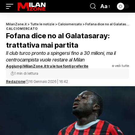
Aa
MilanZone.it
>
Tutte le notizie
>
Calciomercato
>
Fofana dice no al Galatasaray: trattativa mai partita
CALCIOMERCATO
Fofana dice no al Galatasaray:
trattativa mai partita
Il club turco pronto a spingersi fino a 30 milioni, ma il
centrocampista vuole restare al Milan
vedi tutte
Aggiungi MilanZone.it tra le tue fonti preferite
1 min di lettura
Redazione
16 Gennaio 2026 | 16:42