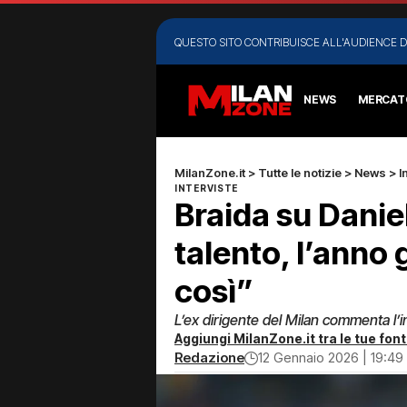
QUESTO SITO CONTRIBUISCE ALL'AUDIENCE D
NEWS
MERCAT
MilanZone.it
>
Tutte le notizie
>
News
>
I
INTERVISTE
Braida su Danie
talento, l’anno 
così”
L’ex dirigente del Milan commenta l’i
Aggiungi MilanZone.it tra le tue font
Redazione
12 Gennaio 2026 | 19:49