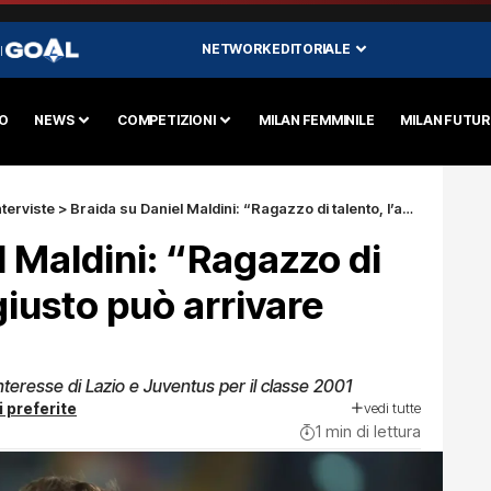
NETWORK EDITORIALE
I
O
NEWS
COMPETIZIONI
MILAN FEMMINILE
MILAN FUTU
nterviste
>
Braida su Daniel Maldini: “Ragazzo di talento, l’anno giusto può arrivare così”
l Maldini: “Ragazzo di
giusto può arrivare
nteresse di Lazio e Juventus per il classe 2001
vedi tutte
i preferite
1 min di lettura