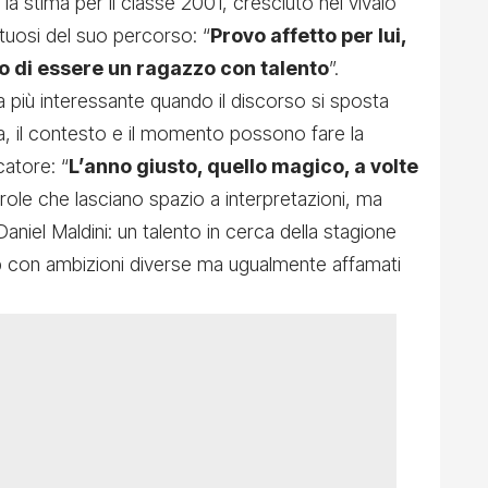
la stima per il classe 2001, cresciuto nel vivaio
tuosi del suo percorso: “
Provo affetto per lui,
o di essere un ragazzo con talento
”.
più interessante quando il discorso si sposta
da, il contesto e il momento possono fare la
catore: “
L’anno giusto, quello magico, a volte
arole che lasciano spazio a interpretazioni, ma
aniel Maldini: un talento in cerca della stagione
b con ambizioni diverse ma ugualmente affamati