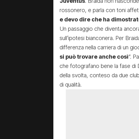
Juventus
. Braida non nasconde 
rossonero, e parla con toni affet
e devo dire che ha dimostrat
Un passaggio che diventa ancora 
sull’ipotesi bianconera. Per Brai
differenza nella carriera di un gio
si può trovare anche così
”. P
che fotografano bene la fase di D
della svolta, conteso da due clu
di qualità.